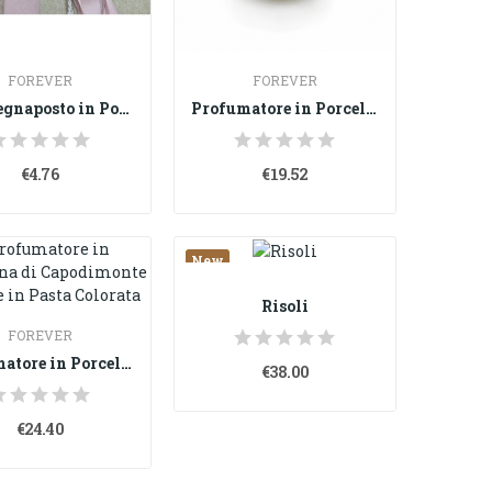
FOREVER
FOREVER
Rosa Segnaposto in Porcellana di Capodimonte...
Profumatore in Porcellana di Capodimonte con...
€4.76
€19.52
New
Risoli
FOREVER
Profumatore in Porcellana di Capodimonte con...
€38.00
€24.40