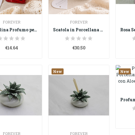
FOREVER
FOREVER
Bottiglina Profumo per Ambiente con Porcellana...
Scatola in Porcellana Dipinta a Mano con...
€14.64
€30.50
New
New
FOREVER
FOREVER