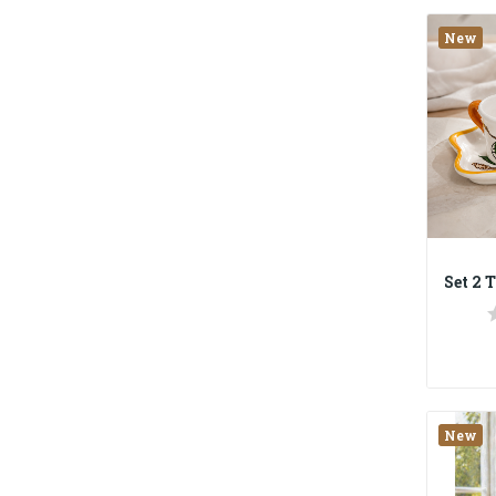
New
New