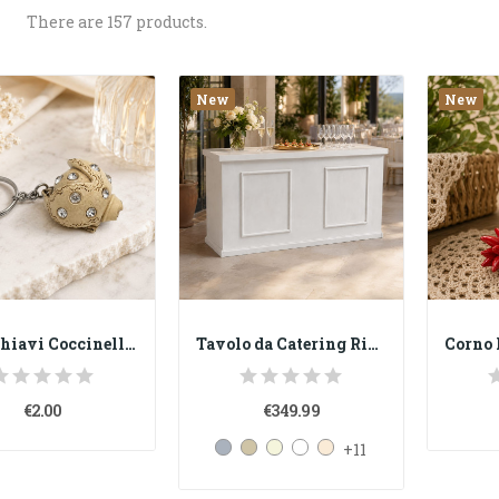
There are 157 products.
New
New
Portachiavi Coccinella Portafortuna in Resina...
Tavolo da Catering Richiudibile 162x61 h90 cm...
€2.00
€349.99
+11