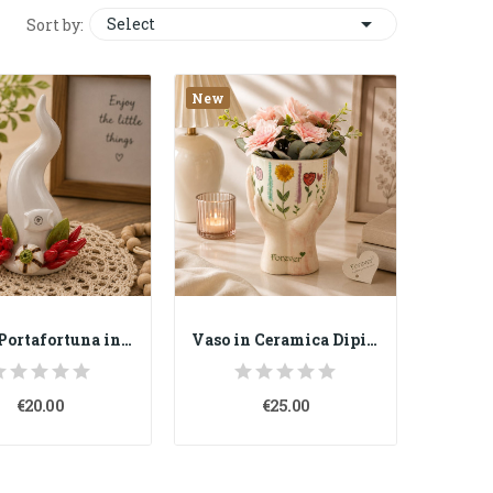

Select
Sort by:
New
Corno Portafortuna in Porcellana di Capodimonte...
Vaso in Ceramica Dipinto a Mano H 18 cm – Mani...
€20.00
€25.00