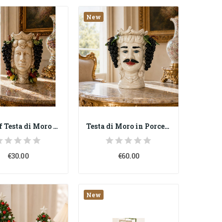
New
copy of Testa di Moro in Porcellana di...
Testa di Moro in Porcellana di Capodimonte –...
€30.00
€60.00
New