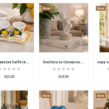
New
New
Set 2 Tazzine Caffè in Ceramica Dipinte a Mano...
Scultura in Ceramica Personalizzabile H 16 cm –...
€23.00
€18.00
New
New