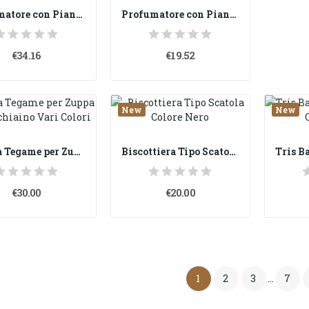
Profumatore con Piantina Aloe in Porcellana -...
Profumatore con Piantina Aloe in Porcellana -...
€34.16
€19.52
New
New
Coppia Tegame per Zuppa con Cucchiaino Vari Colori
Biscottiera Tipo Scatola Colore Nero
€30.00
€20.00
1
2
3
…
7