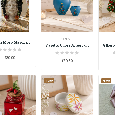
FOREVER
Testa di Moro Maschile in Porcellana di...
Vasetto Cuore Albero di Natale in Porcellana –...
€30.00
€30.50
New
New