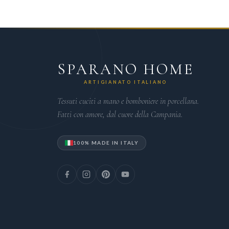
SPARANO HOME
ARTIGIANATO ITALIANO
Tessuti cuciti a mano e bomboniere in porcellana.
Fatti con amore, dal cuore della Campania.
100% MADE IN ITALY