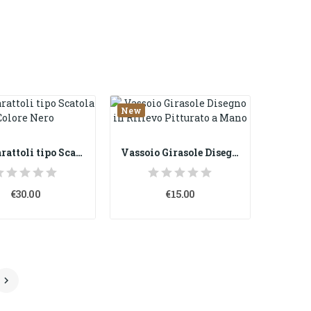
New
Tris Barattoli tipo Scatola Colore Nero
Vassoio Girasole Disegno in Rilievo Pitturato a...
€30.00
€15.00
