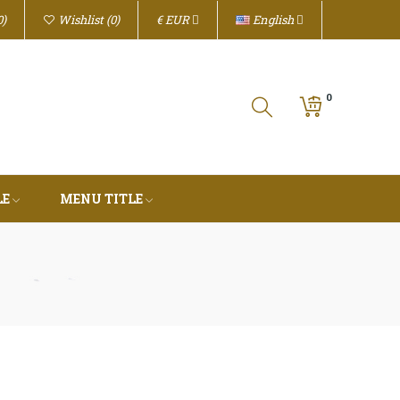
€
EUR
English
0
Wishlist
0
0
LE
MENU TITLE