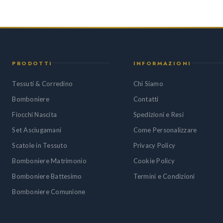
PRODOTTI
INFORMAZIONI
Tessuti & Corredino
Chi Siamo
Bomboniere
Contatti
Fiocchi Nascita
Spedizioni e Resi
Set Asciugamani
Come Personalizzare
Scatole in Tessuto
Privacy Policy
Bomboniere Matrimonio
Cookie Policy
Bomboniere Battesimo
Termini e Condizioni
Bomboniere Comunione