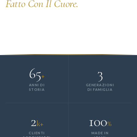
Fatto Con Il Cuore.
Tre generazioni di passione per la qualità artigianale, le
bomboniere in porcellana e i tessuti fatti a mano. Nati in
Campania, presenti in tutta Italia.
65
3
+
ANNI DI
GENERAZIONI
STORIA
DI FAMIGLIA
2
100
k+
%
CLIENTI
MADE IN