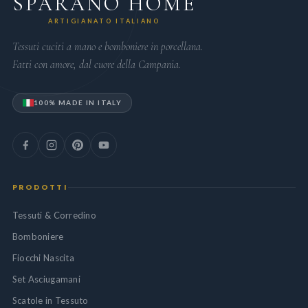
SPARANO HOME
ARTIGIANATO ITALIANO
Tessuti cuciti a mano e bomboniere in porcellana.
Fatti con amore, dal cuore della Campania.
100% MADE IN ITALY
PRODOTTI
Tessuti & Corredino
Bomboniere
Fiocchi Nascita
Set Asciugamani
Scatole in Tessuto