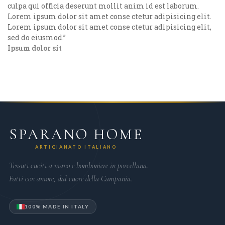
culpa qui officia deserunt mollit anim id est laborum.
Lorem ipsum dolor sit amet conse ctetur adipisicing elit.
Lorem ipsum dolor sit amet conse ctetur adipisicing elit,
sed do eiusmod.
”
Ipsum dolor sit
SPARANO HOME
ARTIGIANATO ITALIANO
Tessuti cuciti a mano e bomboniere in porcellana.
Fatti con amore, dal cuore della Campania.
100% MADE IN ITALY