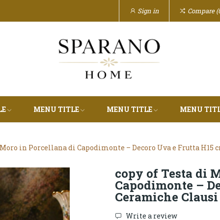
Sign in
Compare
LE
MENU TITLE
MENU TITLE
MENU TIT
i Moro in Porcellana di Capodimonte – Decoro Uva e Frutta H15 
copy of Testa di 
Capodimonte – Dec
Ceramiche Clausi
Write a review