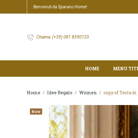
Benvenuti da Sparano Home!
Chiama:
(+39) 081 8590133
HOME
MENU TIT
Home
Idee Regalo
Women
copy of Testa d
New