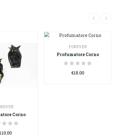
FOREVER
Profumatore Corno
Pro
€18.00
OREVER
atore Corno
110.00