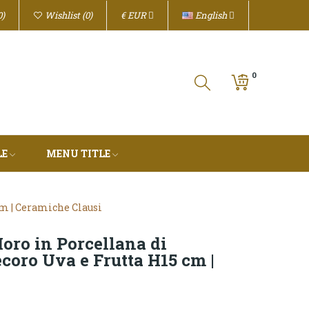
€
EUR
English
0
Wishlist
0
0
LE
MENU TITLE
cm | Ceramiche Clausi
Moro in Porcellana di
oro Uva e Frutta H15 cm |