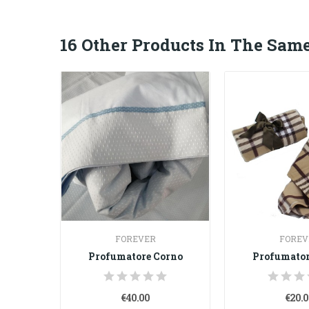
16 Other Products In The Same
FOREVER
FOREV
orno
Profumatore Corno
Profumator
€40.00
€20.