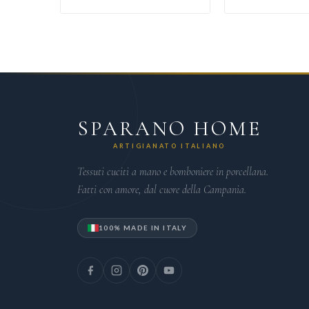
SPARANO HOME
ARTIGIANATO ITALIANO
Tessuti cuciti a mano e bomboniere in porcellana.
Fatti con amore, dal cuore della Campania.
100% MADE IN ITALY