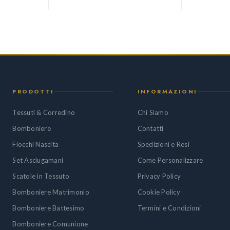
PRODOTTI
INFORMAZIONI
Tessuti & Corredino
Chi Siamo
Bomboniere
Contatti
Fiocchi Nascita
Spedizioni e Resi
Set Asciugamani
Come Personalizzare
Scatole in Tessuto
Privacy Policy
Bomboniere Matrimonio
Cookie Policy
Bomboniere Battesimo
Termini e Condizioni
Bomboniere Comunione