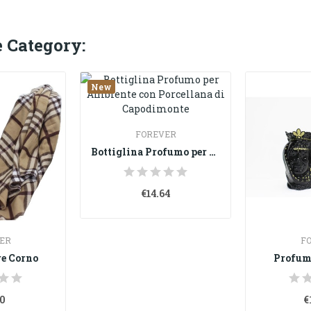
 Category:
New
FOREVER
Bottiglina Profumo per Ambiente con Porcellana...
€14.64
ER
F
e Corno
Profum
00
€