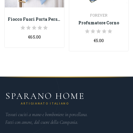
FOREVER
Fiocco Fuori Porta Personalizzabile in Cotone...
Profumatore Corno
€65.00
€5.00
SPARANO HOME
ARTIGIANATO ITALIANO
Tessuti cuciti a mano e bomboniere in porcellana.
Fatti con amore, dal cuore della Campania.