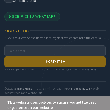
Campania, Italia
SCRIVICI SU WHATSAPP
NEWSLETTER
Nuovi arrivi, offerte esclusive e idee regalo direttamente nella tua casella.
ISCRIVITI
Nessuno spam. Puoi cancellarti in qualsiasi momento. Leggi la nostra
Privacy Policy
.
© 2025
Sparano Home
— Tutti i diritti riservati · P.IVA:
IT03655811218
· Web
design:
Press and Web Studio
Privacy Policy
Cookie Policy
Termini e Condizioni
·
·
This website uses cookies to ensure you get the best
experience on our website