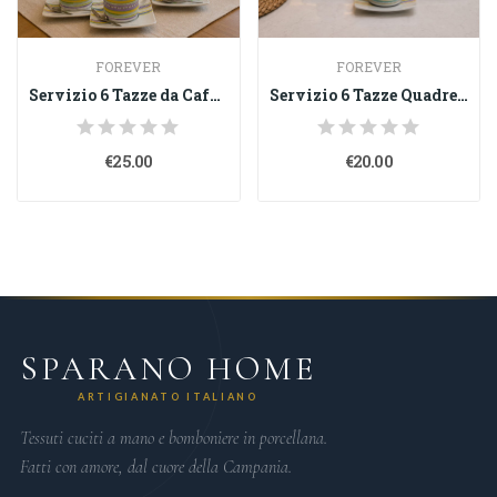
FOREVER
FOREVER
Servizio 6 Tazze da Caffè in Porcellana con...
Servizio 6 Tazze Quadre da Caffè in Porcellana...
€25.00
€20.00
SPARANO HOME
ARTIGIANATO ITALIANO
Tessuti cuciti a mano e bomboniere in porcellana.
Fatti con amore, dal cuore della Campania.