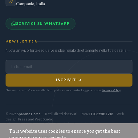
Campania, Italia
SCRIVICI SU WHATSAPP
NEWSLETTER
Nuovi arrivi, offerte esclusive e idee regalo direttamente nella tua casella.
ISCRIVITI
Nessuno spam. Puoi cancellarti in qualsiasi momento. Leggi la nostra
Privacy Policy
.
© 2025
Sparano Home
— Tutti i diritti riservati · P.IVA:
IT03655811218
· Web
design:
Press and Web Studio
Privacy Policy
Cookie Policy
Termini e Condizioni
·
·
This website uses cookies to ensure you get the best
experience on our website