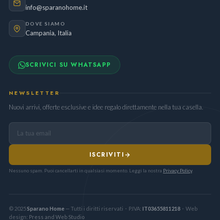
info@sparanohome.it
DOVE SIAMO
Campania, Italia
SCRIVICI SU WHATSAPP
NEWSLETTER
Nuovi arrivi, offerte esclusive e idee regalo direttamente nella tua casella.
ISCRIVITI
Nessuno spam. Puoi cancellarti in qualsiasi momento. Leggi la nostra
Privacy Policy
.
© 2025
Sparano Home
— Tutti i diritti riservati · P.IVA:
IT03655811218
· Web
design:
Press and Web Studio