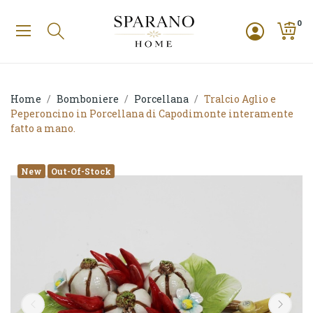
0
Home
Bomboniere
Porcellana
Tralcio Aglio e
Peperoncino in Porcellana di Capodimonte interamente
fatto a mano.
New
Out-Of-Stock