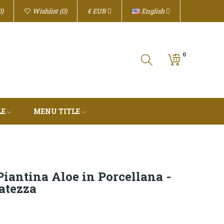
€
EUR
English
0
Wishlist
0
0
LE
MENU TITLE
iantina Aloe in Porcellana -
atezza