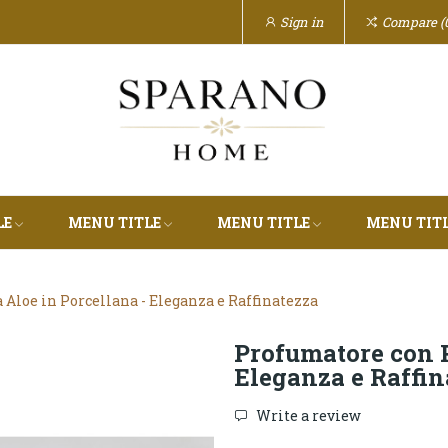
Sign in
Compare
LE
MENU TITLE
MENU TITLE
MENU TIT
Aloe in Porcellana - Eleganza e Raffinatezza
Profumatore con P
Eleganza e Raffin
Write a review