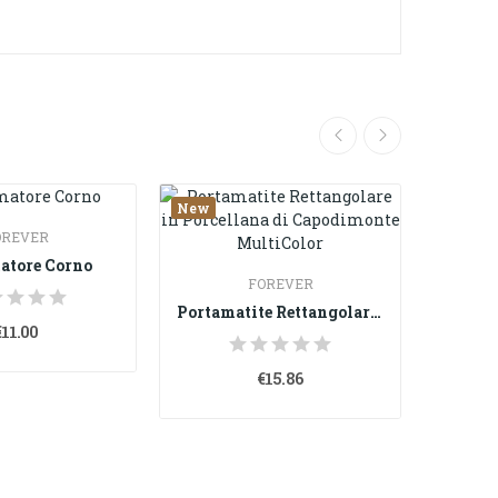
New
New
OREVER
atore Corno
FOREVER
Portamatite Rettangolare in Porcellana di...
€11.00
€15.86