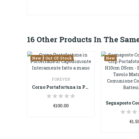
16 Other Products In The Same
New
Out-Of-Stock
New
FOREVER
Corno Portafortuna in Porcellana di Capodimonte...
€100.00
€1.5
orno