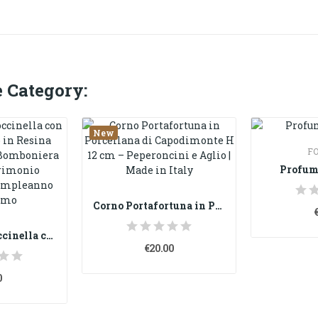
 Category:
New
F
Profum
Corno Portafortuna in Porcellana di Capodimonte...
Segnaposto Coccinella con Clip Portafoto in...
€20.00
0