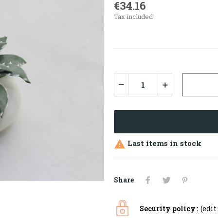
€34.16
Tax included
Last items in stock

Share
Security policy
(edi