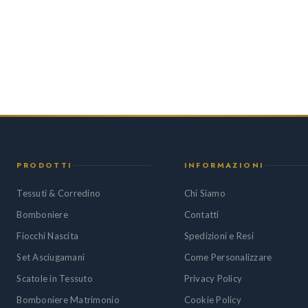
PRODOTTI
INFORMAZIONI
Tessuti & Corredino
Chi Siamo
Bomboniere
Contatti
Fiocchi Nascita
Spedizioni e Resi
Set Asciugamani
Come Personalizzare
Scatole in Tessuto
Privacy Policy
Bomboniere Matrimonio
Cookie Policy