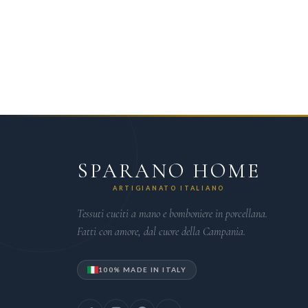
SPARANO HOME
ARTIGIANATO ITALIANO
Tessuti cuciti a mano e bomboniere in porcellana.
Fatti con amore, dal cuore della Campania.
100% MADE IN ITALY