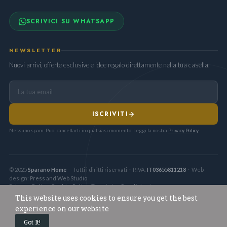
SCRIVICI SU WHATSAPP
NEWSLETTER
Nuovi arrivi, offerte esclusive e idee regalo direttamente nella tua casella.
ISCRIVITI
Nessuno spam. Puoi cancellarti in qualsiasi momento. Leggi la nostra
Privacy Policy
.
© 2025
Sparano Home
— Tutti i diritti riservati · P.IVA:
IT03655811218
· Web
design:
Press and Web Studio
Privacy Policy
Cookie Policy
Termini e Condizioni
·
·
This website uses cookies to ensure you get the best
experience on our website
0
Got It!