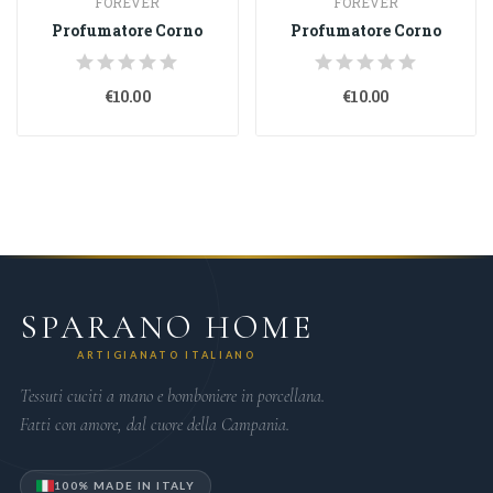
FOREVER
FOREVER
Profumatore Corno
Profumatore Corno
€10.00
€10.00
SPARANO HOME
ARTIGIANATO ITALIANO
Tessuti cuciti a mano e bomboniere in porcellana.
Fatti con amore, dal cuore della Campania.
100% MADE IN ITALY